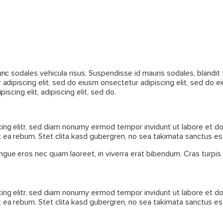
nc sodales vehicula risus. Suspendisse id mauris sodales, blandit t
r adipiscing elit, sed do eiusm onsectetur adipiscing elit, sed do e
iscing elit, adipiscing elit, sed do.
ing elitr, sed diam nonumy eirmod tempor invidunt ut labore et d
 ea rebum. Stet clita kasd gubergren, no sea takimata sanctus es
gue eros nec quam laoreet, in viverra erat bibendum. Cras turpis u
ing elitr, sed diam nonumy eirmod tempor invidunt ut labore et d
 ea rebum. Stet clita kasd gubergren, no sea takimata sanctus es