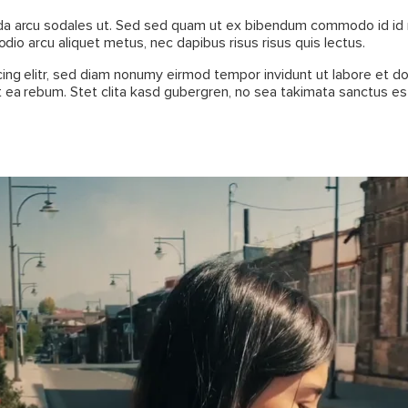
da arcu sodales ut. Sed sed quam ut ex bibendum commodo id id m
odio arcu aliquet metus, nec dapibus risus risus quis lectus.
ing elitr, sed diam nonumy eirmod tempor invidunt ut labore et d
 ea rebum. Stet clita kasd gubergren, no sea takimata sanctus es