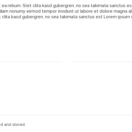
 ea rebum. Stet clita kasd gubergren, no sea takimata sanctus e
d diam nonumy eirmod tempor invidunt ut labore et dolore magna a
 clita kasd gubergren, no sea takimata sanctus est Lorem ipsum d
ed and stored.