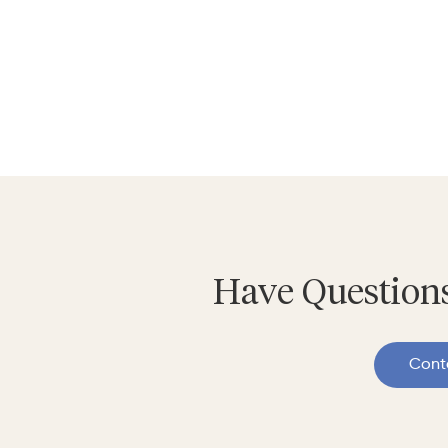
Send Message
Have Questions
Cont