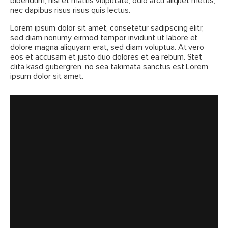
bibendum, nisi et mattis vulputate, odio arcu aliquet metus,
nec dapibus risus risus quis lectus.
Lorem ipsum dolor sit amet, consetetur sadipscing elitr,
sed diam nonumy eirmod tempor invidunt ut labore et
dolore magna aliquyam erat, sed diam voluptua. At vero
eos et accusam et justo duo dolores et ea rebum. Stet
clita kasd gubergren, no sea takimata sanctus est Lorem
ipsum dolor sit amet.